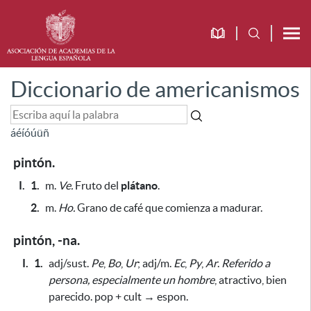
Diccionario de americanismos
á
é
í
ó
ú
ü
ñ
pintón.
I.
1.
m.
Ve.
Fruto del
plátano
.
2.
m.
Ho.
Grano de café que comienza a madurar.
pintón, -na.
I.
1.
adj/sust.
Pe
,
Bo
,
Ur
;
adj/m.
Ec
,
Py
,
Ar
.
Referido a
persona,
especialmente un hombre
, atractivo, bien
parecido. pop + cult → espon.