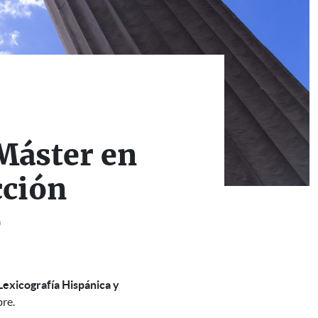
 Máster en
cción
e
exicografía Hispánica y
bre.