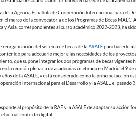
na estancia de colaboración formativa en la sede de la academia de
a de la Agencia Española de Cooperación Internacional para el Desar
 en el marco de la convocatoria de los Programas de Becas MAEC
ca y Asia, correspondientes al curso académico 2022-2023, ha sido p
e reorganización del sistema de becas de la
ASALE
para hacerlo má
 contenido para adecuarlo mejor a las necesidades de los proyecto
amiento, que supone integrar los dos programas de becas vigentes
 en la reunión plenaria de academias celebrada en Madrid el 9 de 
años de la ASALE, y está considerado como la principal acción est
operación Internacional para el Desarrollo y la ASALE el pasado 3 
esponde al propósito de la RAE y la ASALE
de adaptar su acción fo
el actual contexto digital.