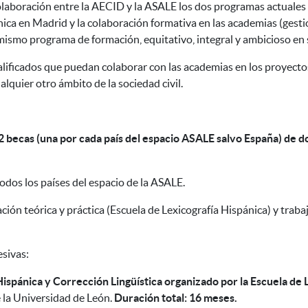
olaboración entre la AECID y la ASALE los dos programas actuales d
nica en Madrid y la colaboración formativa en las academias (gesti
ismo programa de formación, equitativo, integral y ambicioso en 
alificados que puedan colaborar con las academias en los proyecto
alquier otro ámbito de la sociedad civil.
 becas (una por cada país del espacio ASALE salvo España) de d
todos los países del espacio de la ASALE.
ción teórica y práctica (Escuela de Lexicografía Hispánica) y trab
esivas:
ispánica y Corrección Lingüística organizado por la Escuela de L
e la Universidad de León.
Duración total: 16 meses.