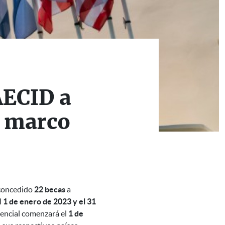
AECID a
l marco
 concedido
22 becas
a
l
1 de enero de 2023 y el 31
sencial comenzará el
1 de