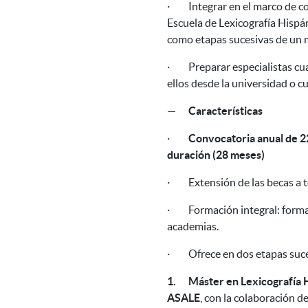
·
Integrar en el marco de c
Escuela de Lexicografía Hispá
como etapas sucesivas de un m
·
Preparar especialistas cu
ellos desde la universidad o cu
—
Características
·
Convocatoria anual de 22
duración (28 meses)
·
Extensión de las becas a 
·
Formación integral: forma
academias.
·
Ofrece en dos etapas suc
1.
Máster en Lexicografía H
ASALE
, con la colaboración d