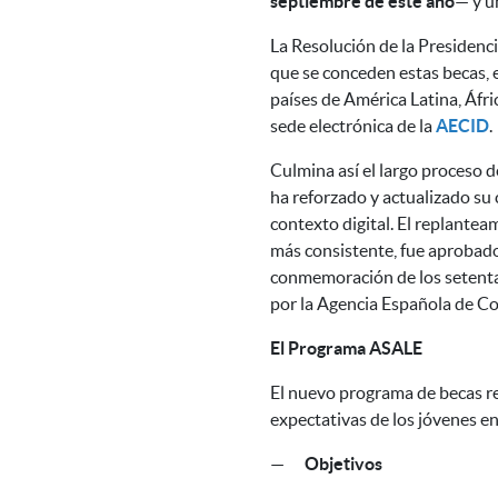
septiembre de este año
— y u
La Resolución de la Presidenci
que se conceden estas becas,
países de América Latina, Áfri
sede electrónica de la
AECID
.
Culmina así el largo proceso d
ha reforzado y actualizado su
contexto digital. El replante
más consistente, fue aprobado
conmemoración de los setenta 
por la Agencia Española de Co
El Programa ASALE
El nuevo programa de becas r
expectativas de los jóvenes en 
—
Objetivos