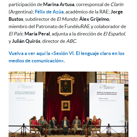
participación de
Marina Artusa
, corresponsal de
Clarín
(Argentina);
Félix de Azúa
, académico de la RAE;
Jorge
Bustos
, subdirector de
El Mundo
;
Álex Grijelmo
,
miembro del Patronato de FundéuRAE y colaborador de
El País
;
María Peral
, adjunta a la dirección de
El Español
,
y
Julián Quirós
, director de
ABC
.
Vuelva a ver aquí la
«
Sesión VI. El lenguaje claro en los
medios de comunicación
»
.