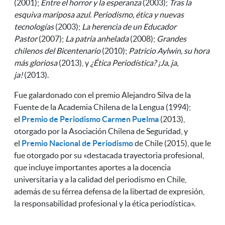
(2001);
Entre el horror y la esperanza
(2003);
Tras la
esquiva mariposa azul
.
Periodismo, ética y nuevas
tecnologías
(2003);
La herencia de un Educador
Pastor
(2007);
La patria anhelada
(2008);
Grandes
chilenos del Bicentenario
(2010);
Patricio Aylwin, su hora
más gloriosa
(2013), y
¿Ética Periodística? ¡Ja, ja,
ja!
(2013).
Fue galardonado con el premio Alejandro Silva de la
Fuente de la Academia Chilena de la Lengua (1994);
el
Premio de Periodismo Carmen Puelma
(2013),
otorgado por la Asociación Chilena de Seguridad, y
el
Premio Nacional de Periodismo
de Chile (2015), que le
fue otorgado por su «destacada trayectoria profesional,
que incluye importantes aportes a la docencia
universitaria y a la calidad del periodismo en Chile,
además de su férrea defensa de la libertad de expresión,
la responsabilidad profesional y la ética periodística».