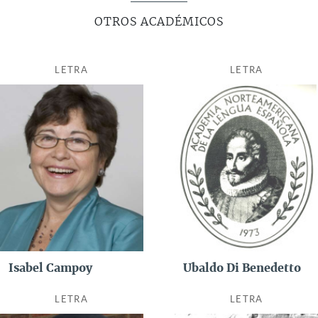
of New York.
OTROS ACADÉMICOS
Respecto a su faceta de escritor, cabe mencionar que ha
publicado diversos
ensayos, novelas y cuentos
, además de
LETRA
LETRA
colaborar con distintas revistas de literatura y arte
hispanoamericanas y con los periódicos colombianos
El
Tiempo
y
El Espectador.
Es autor de
Andrés Bello, crítico
(2005);
Mi vestido verde esmeralda
(2006);
Los sueños de
los hombres se los fuman las mujeres
(2009);
Los
vendedores: cuentos de reportero
(2015), y
Si el sueño no me
vence. Revelaciones de un suicidio
(2020).
Además, ha sido galardonado con el
Premio Internacional
de Literatura
(2005) del Círculo de Críticos de Arte de Chile
por su novela
Mi vestido verde esmeralda
, traducida al inglés
(My Emerald Green Dress)
y al italiano
(Il mio vestito verde
Isabel Campoy
Ubaldo Di Benedetto
smeraldo)
.
LETRA
LETRA