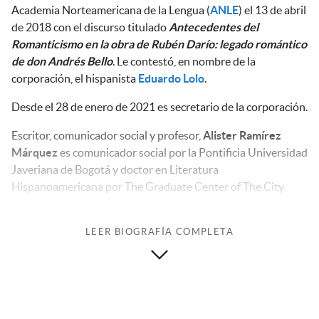
Academia Norteamericana de la Lengua (
ANLE
) el 13 de abril
de 2018 con el discurso titulado
Antecedentes del
Romanticismo en la obra de Rubén Darío: legado romántico
de don Andrés Bello
. Le contestó, en nombre de la
corporación, el hispanista
Eduardo Lolo
.
Desde el 28 de enero de 2021 es secretario de la corporación.
Escritor, comunicador social y profesor,
Alister Ramírez
Márquez
es comunicador social por la Pontificia Universidad
Javeriana de Bogotá y doctor en Literatura
Hispanoamericana por The Graduate Center of The City
University of New York.
Como especialista en
literatura hispanoamericana
de los
LEER BIOGRAFÍA COMPLETA
siglos
xix
y
xx
—con estudios sobre la obra crítica de Andrés
Bello y su período londinense, publicados en las revistas
Biblioteca Americana
(1823) y
Repertorio Americano
(1826-
1827)—, se desempeña como profesor de Literatura
Hispanoamericana y Lengua Española en The City University