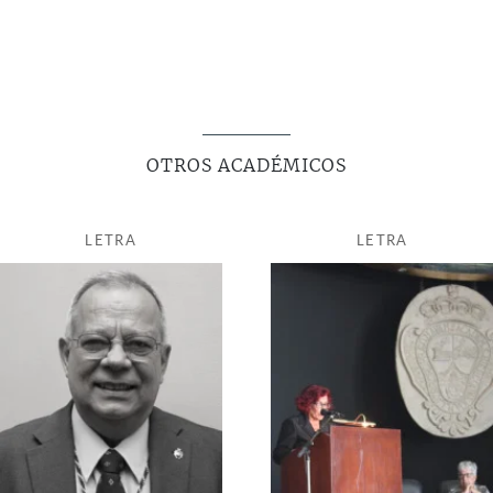
conferencias en distintas universidades nacionales e
internacionales. También ha participado en numerosos
congresos de carácter internacional y nacional celebrados en
Cuba. Es miembro del Comité Asesor de
Studia Philologica
Valentina
, de la Universidad de Valencia, así como del
Consejo Editorial de la revista
A Tela e o Texto
de la
OTROS ACADÉMICOS
Universidad Federal de Minas Gerais en Brasil.
Autora de numerosos artículos en libros y revistas de
LETRA
LETRA
América y Europa, destacan los siguientes libros:
Temas de
literatura griega
(1980 y1982);
Comedia y sociedad en la
antigua Grecia
(1982);
Introducción al griego (Griego I
)
(1982);
Introducción al griego (Griego II)
(1984);
José Martí y
el mundo clásico
(1990);
Grecia clásica: géneros poéticos
(1993);
La tradición helénica en Cuba
(2003);
José Martí. La
Ilíada de Homero. Estudio y edición crítica
(2004);
Calzar el
coturno americano: mito, tragedia griega y teatro
cubano
(Premio de Teatrología Rine Leal, 2005);
Diálogo y
transgresión
(2010);
Actualidad de los clásico
s (2010);