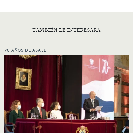
Estas son algunas de las apariciones más destacadas
de María Elina Miranda Cancela en los medios:
«La profesora universitaria Elina Miranda: una mujer de
TAMBIÉN LE INTERESARÁ
estos tiempos»
.
Radio Coco
, 16 de octubre de 2013.
«Elina Miranda, destacada profesora universitaria»
.
Radio
70 AÑOS DE ASALE
Rebelde
, 21 de diciembre de 2012.
«Maria Elina Miranda: de cara el mundo clásico»
.
Opus
Habana
, 21 de abril de 2009.