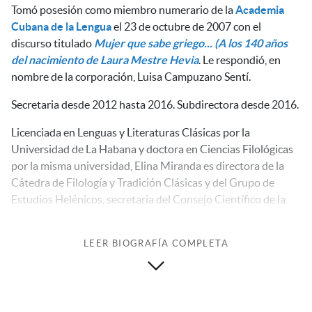
Tomó posesión como miembro numerario de la
Academia
Cubana de la Lengua
el 23 de octubre de 2007 con el
discurso titulado
Mujer que sabe griego... (A los 140 años
del nacimiento de Laura Mestre Hevia
. Le respondió, en
nombre de la corporación, Luisa Campuzano Sentí.
Secretaria desde 2012 hasta 2016. Subdirectora desde 2016.
Licenciada en Lenguas y Literaturas Clásicas por la
Universidad de La Habana y doctora en Ciencias Filológicas
por la misma universidad, Elina Miranda es directora de la
Cátedra de Filología y Tradición Clásicas y del Grupo de
Estudios Helénicos, secretaria del Consejo Científico de la
Facultad de Artes y Letras y presidenta de la Comisión de
Letras. Además, es miembro del Tribunal Nacional para el
LEER BIOGRAFÍA COMPLETA
otorgamiento del grado científico de doctor en Ciencias
Filológicas y miembro de la cátedra Juan Bosch.
Colabora en el Centro de Estudios Martianos y en otras
instituciones culturales cubanas. Ha dictado cursos y