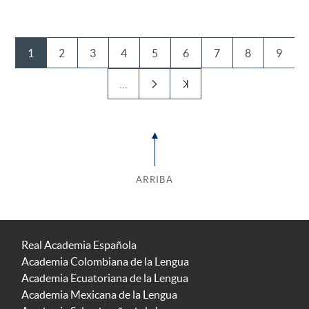
1
2
3
4
5
6
7
8
9
…
ARRIBA
Real Academia Española
Academia Colombiana de la Lengua
Academia Ecuatoriana de la Lengua
Academia Mexicana de la Lengua