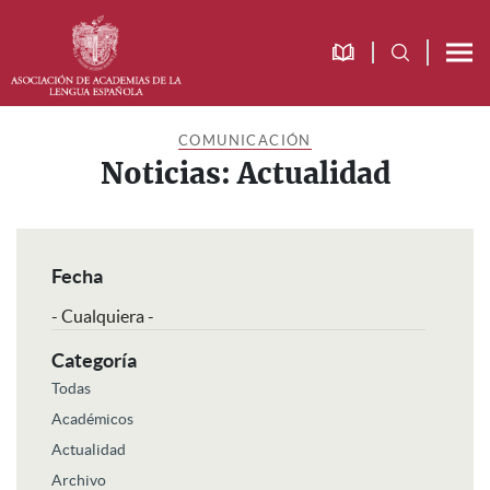
Saltar
Saltar
Saltar
a
al
al
la
contenido
pie
navegación
principal
de
Paginación
principal
página
COMUNICACIÓN
Noticias: Actualidad
Fecha
Categoría
Todas
Académicos
Actualidad
Archivo