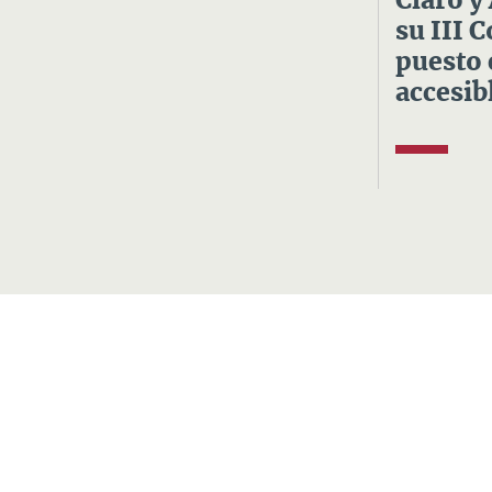
Claro y
su III 
puesto 
accesibl