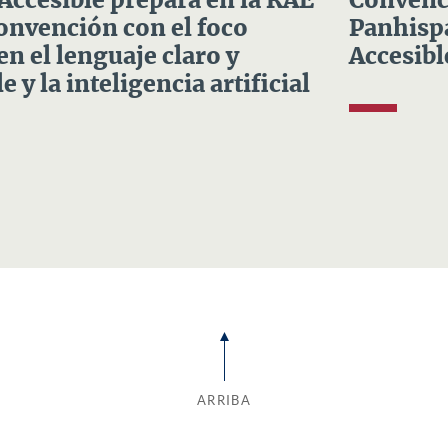
 Accesible prepara en la RAE
Convenci
Convención con el foco
Panhispá
en el lenguaje claro y
Accesibl
e y la inteligencia artificial
ARRIBA