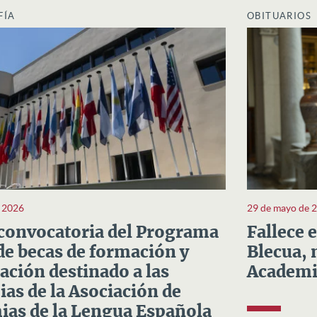
FÍA
OBITUARIOS
e 2026
29 de mayo de 
convocatoria del Programa
Fallece 
e becas de formación y
Blecua, 
ación destinado a las
Academi
as de la Asociación de
as de la Lengua Española