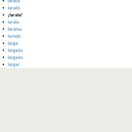
laraila
larailo
¡larala!
larala
larama
laredo
larga
largada
largado
largar