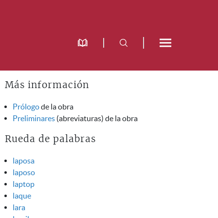
Más información
Prólogo
de la obra
Preliminares
(abreviaturas) de la obra
Rueda de palabras
laposa
laposo
laptop
laque
lara