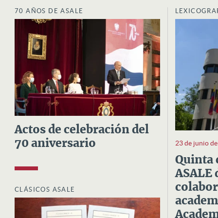
70 AÑOS DE ASALE
LEXICOGRA
Actos de celebración del
70 aniversario
23 de junio d
Quinta 
ASALE d
colabor
CLÁSICOS ASALE
academi
Academi