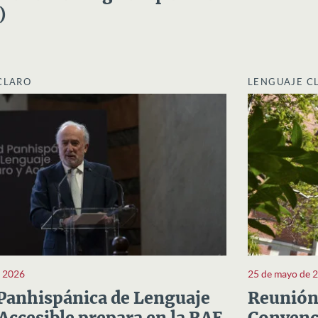
)
CLARO
LENGUAJE C
e 2026
25 de mayo de 
Panhispánica de Lenguaje
Reunión 