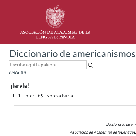
Diccionario de americanismos
á
é
í
ó
ú
ü
ñ
¡larala!
I.
1.
interj.
ES.
Expresa burla.
Diccionario de a
Asociación de Academias de la Lengua 