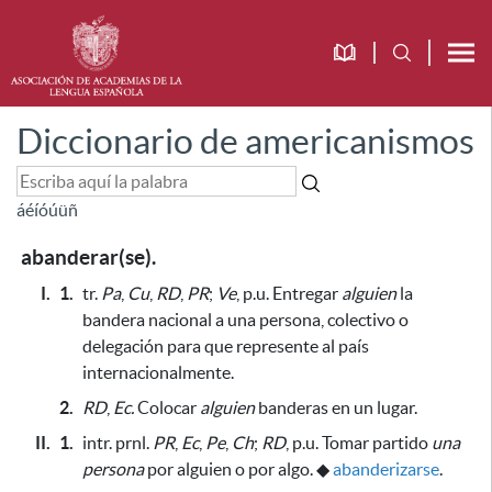
Diccionario de americanismos
á
é
í
ó
ú
ü
ñ
abanderar(se).
I.
1.
tr.
Pa
,
Cu
,
RD
,
PR
;
Ve
, p.u. Entregar
alguien
la
bandera nacional a una persona, colectivo o
delegación
para que represente al país
internacionalmente
.
2.
RD
,
Ec.
Colocar
alguien
banderas en un lugar.
II.
1.
intr. prnl.
PR
,
Ec
,
Pe
,
Ch
;
RD
, p.u. Tomar partido
una
persona
por alguien o por algo.
◆
abanderizarse
.