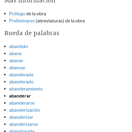
Más información
Prólogo
de la obra
Preliminares
(abreviaturas) de la obra
Rueda de palabras
abambán
abana
abanar
abancar
abanderada
abanderado
abanderamiento
abanderar
abanderarse
abanderización
abanderizar
abanderizarse
abandonada