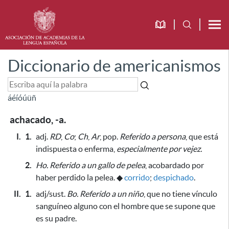
Diccionario de americanismos
á
é
í
ó
ú
ü
ñ
achacado, -a.
I.
1.
adj.
RD
,
Co
;
Ch
,
Ar
, pop.
Referido a persona
, que está
indispuesta o enferma,
especialmente por vejez
.
2.
Ho.
Referido a un gallo de pelea
, acobardado
por
haber perdido la pelea
.
◆
corrido
;
despichado
.
II.
1.
adj/sust.
Bo.
Referido a un niño
, que no tiene vínculo
sanguíneo alguno con el hombre que se supone que
es su padre.