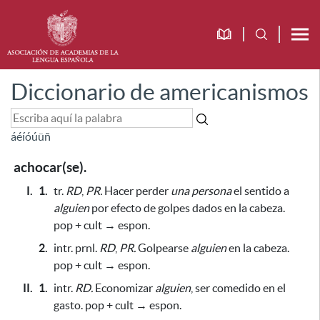
Diccionario de americanismos
á
é
í
ó
ú
ü
ñ
achocar(se).
I.
1.
tr.
RD
,
PR.
Hacer perder
una persona
el sentido a
alguien
por efecto de golpes dados en la cabeza
.
pop + cult → espon.
2.
intr.
prnl.
RD
,
PR.
Golpearse
alguien
en la cabeza.
pop + cult → espon.
II.
1.
intr.
RD.
Economizar
alguien
, ser comedido en el
gasto. pop + cult → espon.