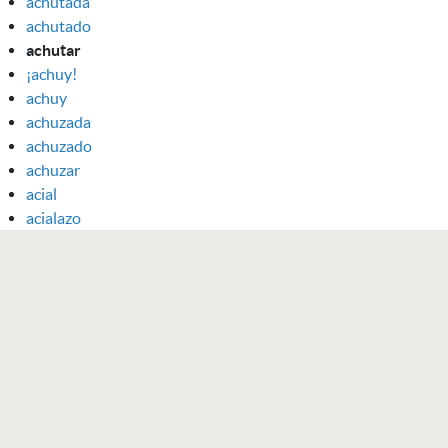
achutada
achutado
achutar
¡achuy!
achuy
achuzada
achuzado
achuzar
acial
acialazo