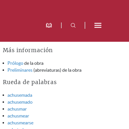
Más información
Prólogo
de la obra
Preliminares
(abreviaturas) de la obra
Rueda de palabras
achusemada
achusemado
achusmar
achusmear
achusmearse