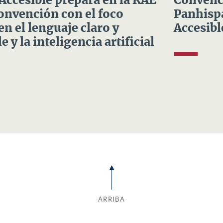
 Accesible prepara en la RAE
Convenci
Convención con el foco
Panhispá
en el lenguaje claro y
Accesibl
e y la inteligencia artificial
ARRIBA