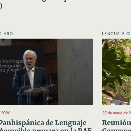
)
CLARO
LENGUAJE C
e 2026
25 de mayo de 
Panhispánica de Lenguaje
Reunión 