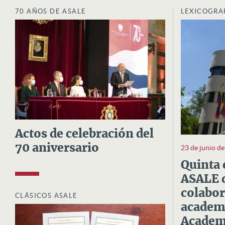
70 AÑOS DE ASALE
LEXICOGRA
Actos de celebración del
70 aniversario
23 de junio d
Quinta 
ASALE d
colabor
CLÁSICOS ASALE
academi
Academi