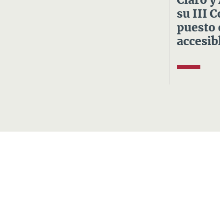
Claro y
su III 
puesto 
accesibl