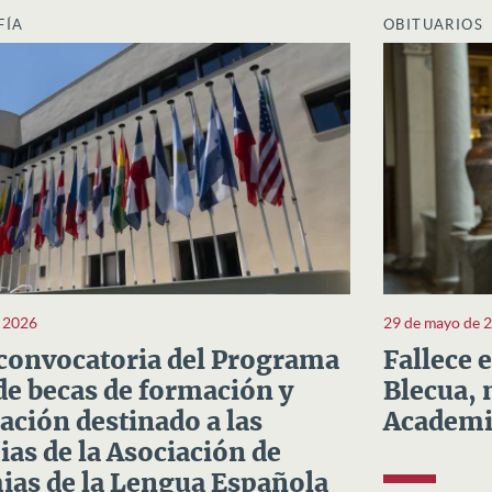
FÍA
OBITUARIOS
e 2026
29 de mayo de 
convocatoria del Programa
Fallece 
e becas de formación y
Blecua, 
ación destinado a las
Academi
as de la Asociación de
as de la Lengua Española