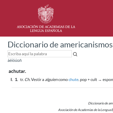
Diccionario de americanismos
á
é
í
ó
ú
ü
ñ
achutar.
I.
1.
tr.
Ch.
Vestir a
alguien
como
chute
. pop + cult → espon
Diccionario de a
Asociación de Academias de la Lengua 