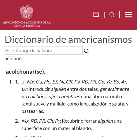
Diccionario de americanismos
á
é
í
ó
ú
ü
ñ
acolchonar(se).
I.
1.
tr.
Mx
,
Gu
,
Ho
,
ES
,
Ni
,
CR
,
Pa
,
RD
,
PR
,
Co
,
Ve
,
Bo
,
Ar
,
Ur.
Introducir
alguien
entre dos telas,
generalmente
un colchón, cojín u hombrera
, una fibra natural o
textil suave y mullida,
como lana, algodón o guata,
y
bastearlas.
2.
Mx
,
RD
,
PR
,
Ch
,
Py.
Recubrir o forrar
alguien
una
superficie con un material blando.