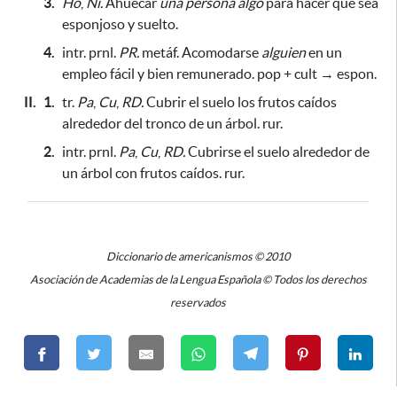
3.
Ho
,
Ni.
Ahuecar
una persona
algo
para hacer que sea
esponjoso y suelto
.
4.
intr.
prnl.
PR.
metáf. Acomodarse
alguien
en un
empleo fácil y bien remunerado. pop + cult → espon.
II.
1.
tr.
Pa
,
Cu
,
RD.
Cubrir el suelo los frutos caídos
alrededor del tronco de un árbol. rur.
2.
intr. prnl.
Pa
,
Cu
,
RD.
Cubrirse el suelo alrededor de
un árbol con frutos caídos. rur.
Diccionario de americanismos © 2010
Asociación de Academias de la Lengua Española © Todos los derechos
reservados