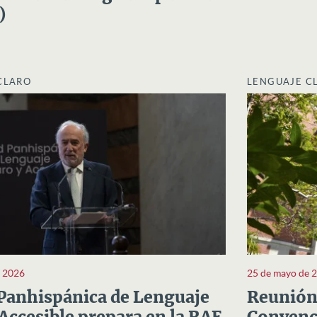
)
CLARO
LENGUAJE C
e 2026
25 de mayo de 
Panhispánica de Lenguaje
Reunión 