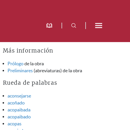
Más información
Prólogo
de la obra
Preliminares
(abreviaturas) de la obra
Rueda de palabras
aconsejarse
acoñado
acopaibada
acopaibado
acopas