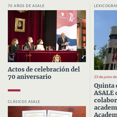
70 AÑOS DE ASALE
LEXICOGRA
Actos de celebración del
70 aniversario
23 de junio d
Quinta 
ASALE d
colabor
CLÁSICOS ASALE
academi
Academi