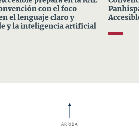
 Accesible prepara en la RAE
Convenci
Convención con el foco
Panhispá
en el lenguaje claro y
Accesibl
e y la inteligencia artificial
ARRIBA