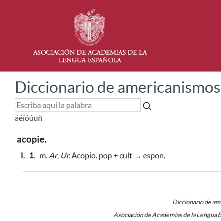
Diccionario de americanismos
á
é
í
ó
ú
ü
ñ
acopie.
I.
1.
m.
Ar
,
Ur.
Acopio. pop + cult → espon.
Diccionario de a
Asociación de Academias de la Lengua 