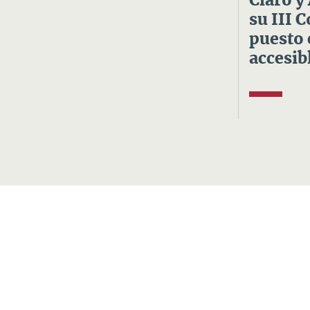
Claro y
su III 
puesto 
accesibl