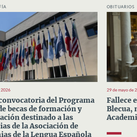
FÍA
OBITUARIOS
e 2026
29 de mayo de 
convocatoria del Programa
Fallece 
e becas de formación y
Blecua, 
ación destinado a las
Academi
as de la Asociación de
as de la Lengua Española