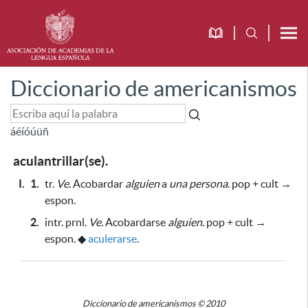
Diccionario de americanismos
á
é
í
ó
ú
ü
ñ
aculantrillar(se).
I.
1.
tr.
Ve.
Acobardar
alguien
a
una persona
. pop + cult →
espon.
2.
intr.
prnl.
Ve.
Acobardarse
alguien
. pop + cult →
espon.
◆
aculerarse
.
Diccionario de americanismos © 2010