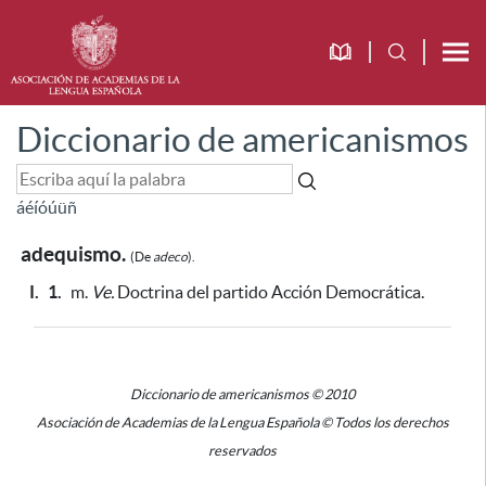
Diccionario de americanismos
á
é
í
ó
ú
ü
ñ
adequismo.
(De
adeco
).
I.
1.
m.
Ve.
Doctrina del partido Acción Democrática.
Diccionario de americanismos © 2010
Asociación de Academias de la Lengua Española © Todos los derechos
reservados