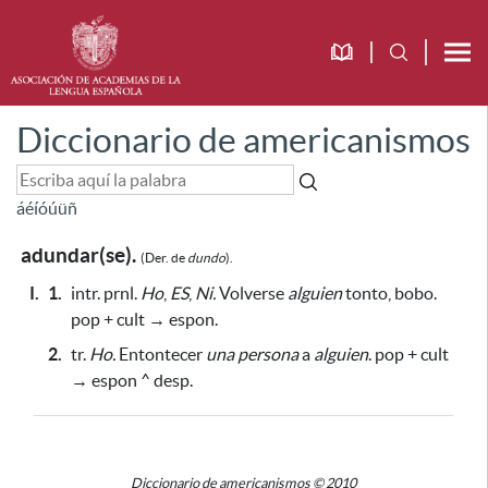
Diccionario de americanismos
á
é
í
ó
ú
ü
ñ
adundar(se).
(Der. de
dundo
).
I.
1.
intr. prnl.
Ho
,
ES
,
Ni.
Volverse
alguien
tonto, bobo.
pop + cult → espon.
2.
tr.
Ho.
Entontecer
una persona
a
alguien
. pop + cult
→ espon ^ desp.
Diccionario de americanismos © 2010