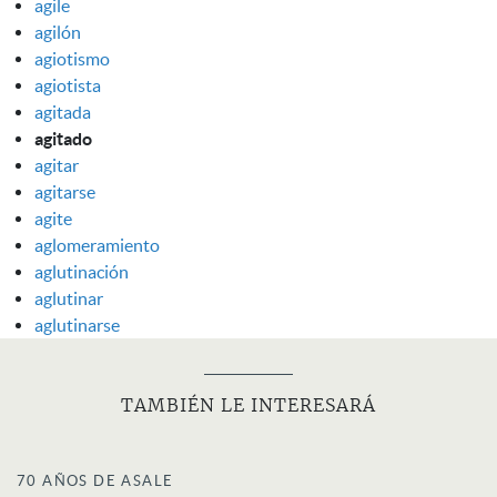
agile
agilón
agiotismo
agiotista
agitada
agitado
agitar
agitarse
agite
aglomeramiento
aglutinación
aglutinar
aglutinarse
TAMBIÉN LE INTERESARÁ
70 AÑOS DE ASALE