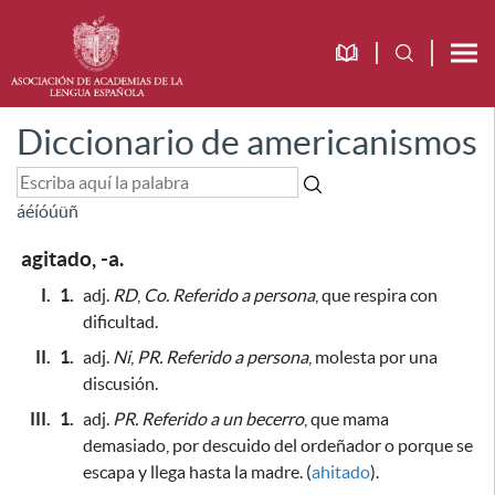
Diccionario de americanismos
á
é
í
ó
ú
ü
ñ
agitado, -a.
I.
1.
adj.
RD
,
Co.
Referido a persona
, que respira con
dificultad.
II.
1.
adj.
Ni
,
PR.
Referido a persona
, molesta por una
discusión.
III.
1.
adj.
PR.
Referido a un becerro
, que mama
demasiado,
por descuido del ordeñador o porque se
escapa y llega hasta la madre
. (
ahitado
).