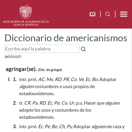
Diccionario de americanismos
á
é
í
ó
ú
ü
ñ
agringar(se).
(Der. de
gringo
).
I.
1.
intr. prnl.
AC
,
Mx
,
RD
,
PR
,
Co
,
Ve
,
Ec
,
Bo.
Adoptar
alguien
costumbres o usos propios de
estadounidenses.
2.
tr.
CR
,
Pa
,
RD
,
Ec
,
Pe
;
Co
,
Ur
, p.u. Hacer que alguien
adopte los usos y costumbres de los
estadounidenses.
3.
intr. prnl.
Ec
,
Pe
,
Bo
,
Ch
,
Py.
Adoptar
alguien
de raza y