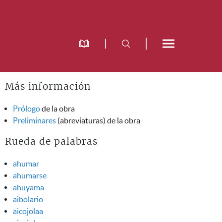
Más información
Prólogo
de la obra
Preliminares
(abreviaturas) de la obra
Rueda de palabras
ahumar
ahumarse
ahuyama
aibolario
aicojolaa