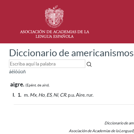
Diccionario de americanismos
á
é
í
ó
ú
ü
ñ
aigre.
(Epént. de
aire
).
I.
1.
m.
Mx
,
Ho
,
ES
,
Ni
,
CR.
p.u. Aire. rur.
Diccionario de a
Asociación de Academias de la Lengua 