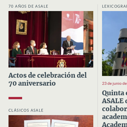
70 AÑOS DE ASALE
LEXICOGRA
Actos de celebración del
70 aniversario
23 de junio d
Quinta 
ASALE d
colabor
CLÁSICOS ASALE
academi
Academi