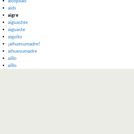
aicojolao
aids
aigre
aiguashte
aiguaste
aiguito
¡aihuesumadre!
aihuesumadre
aillo
aíllo