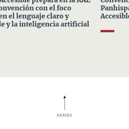
 Accesible prepara en la RAE
Convenci
Convención con el foco
Panhispá
en el lenguaje claro y
Accesibl
e y la inteligencia artificial
ARRIBA