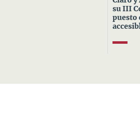
Claro y
su III 
puesto 
accesibl