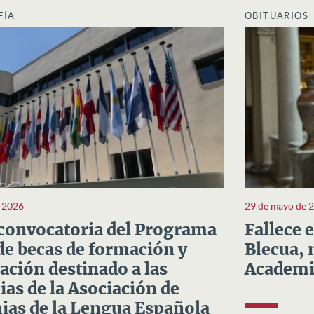
FÍA
OBITUARIOS
e 2026
29 de mayo de 
convocatoria del Programa
Fallece 
e becas de formación y
Blecua, 
ación destinado a las
Academi
as de la Asociación de
as de la Lengua Española