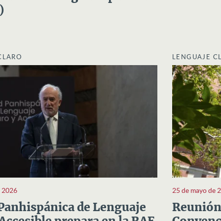
)
CLARO
LENGUAJE C
e 2026
25 de mayo de 
Panhispánica de Lenguaje
Reunión 