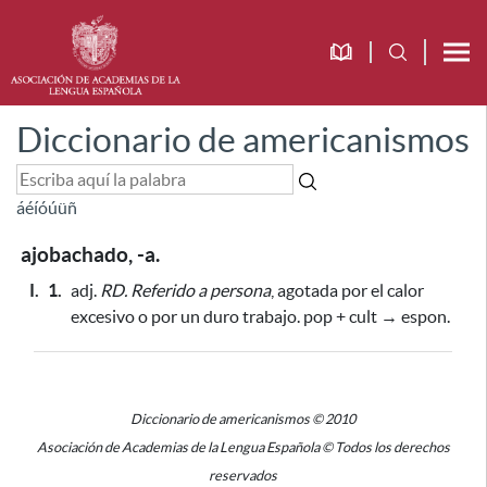
Diccionario de americanismos
á
é
í
ó
ú
ü
ñ
ajobachado, -a.
I.
1.
adj.
RD.
Referido a persona
, agotada
por el calor
excesivo o por un duro trabajo
. pop + cult → espon.
Diccionario de americanismos © 2010
Asociación de Academias de la Lengua Española © Todos los derechos
reservados