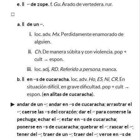
e. ǁ
~
de zope.
f.
Gu.
Arado de vertedera. rur.
□
a. ǁ
de un
~
.
i.
loc. adv.
Mx.
Perdidamente enamorado de
alguien.
ii.
Ch.
De manera súbita y con violencia. pop +
cult → espon.
iii.
loc. adj.
RD.
Referido a persona
, manca.
b. ǁ
en
~
s de cucaracha.
loc. adv.
Ho
,
ES
,
Ni
,
CR.
En
situación difícil, en grave dificultad. pop + cult →
espon. (
en alitas de cucaracha
).
▶
andar de un
~
;
andar en
~
s de cucaracha
;
arrastrar el
~
;
caerse las
~
s del corazón
;
dar el
~
para comerse la
pechuga
;
echar el
~
;
estar en
~
s de cucaracha
;
ponerse en
~
s de cucaracha
;
quebrar el
~
;
rascar el
~
;
tener del
~
;
traer de un
~
;
traer del
~
;
verse en
~
s de