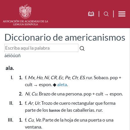
Diccionario de americanismos
á
é
í
ó
ú
ü
ñ
ala.
I.
1.
f.
Mx
,
Ho
,
Ni
,
CR
,
Ec
,
Pe
,
Ch
;
ES
. rur. Sobaco. pop +
cult → espon.
◆
aleta
.
2.
Ni
,
Cu.
Brazo de una persona. pop + cult → espon.
II.
1.
f.
Ar
,
Ur.
Trozo de cuero rectangular
que forma
parte de los
de las caballerías
. rur.
bastos
III.
1.
f.
Cu
,
Ve.
Parte de la hoja de una puerta o una
ventana.