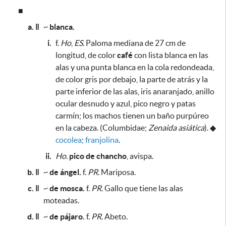
■
a. ǁ
~
blanca.
i.
f.
Ho
,
ES.
Paloma mediana de 27 cm de
longitud, de color
café
con lista blanca en las
alas y una punta blanca en la cola redondeada,
de color gris por debajo, la parte de atrás y la
parte inferior de las alas, iris anaranjado, anillo
ocular desnudo y azul, pico negro y patas
carmín;
los machos tienen un baño purpúreo
en la cabeza
. (Columbidae;
Zenaida asiática
).
◆
cocolea
;
franjolina
.
ii.
Ho.
pico de chancho
, avispa.
b. ǁ
~
de ángel.
f.
PR.
Mariposa.
c. ǁ
~
de mosca.
f.
PR.
Gallo que tiene las alas
moteadas.
d. ǁ
~
de pájaro.
f.
PR.
Abeto.