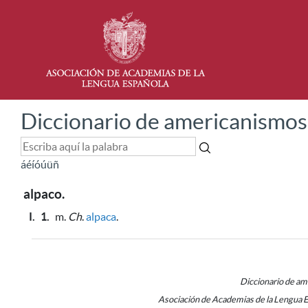
Diccionario de americanismos
á
é
í
ó
ú
ü
ñ
alpaco.
I.
1.
m.
Ch
.
alpaca
.
Diccionario de a
Asociación de Academias de la Lengua 