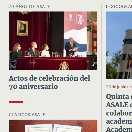
70 AÑOS DE ASALE
LEXICOGRA
Actos de celebración del
70 aniversario
23 de junio d
Quinta 
ASALE d
colabor
CLÁSICOS ASALE
academi
Academi