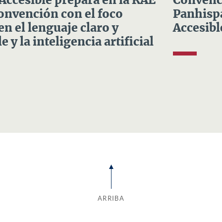
 Accesible prepara en la RAE
Convenci
Convención con el foco
Panhispá
en el lenguaje claro y
Accesibl
e y la inteligencia artificial
ARRIBA