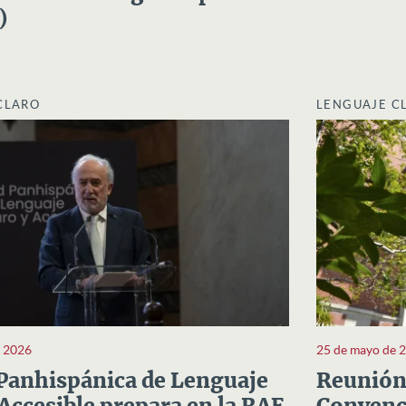
)
CLARO
LENGUAJE C
e 2026
25 de mayo de 
Panhispánica de Lenguaje
Reunión 