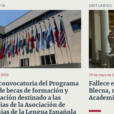
FÍA
OBITUARIOS
e 2026
29 de mayo de 
convocatoria del Programa
Fallece 
e becas de formación y
Blecua, 
ación destinado a las
Academi
as de la Asociación de
as de la Lengua Española