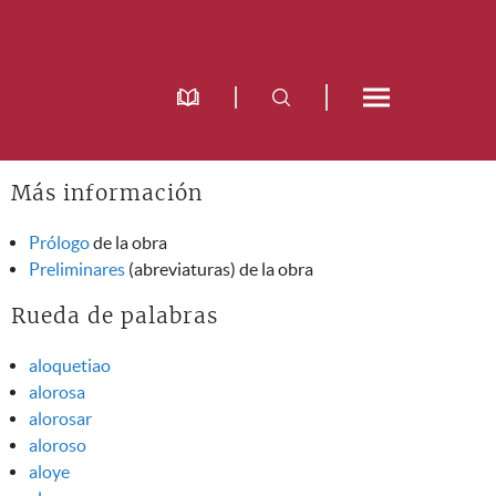
Más información
Prólogo
de la obra
Preliminares
(abreviaturas) de la obra
Rueda de palabras
aloquetiao
alorosa
alorosar
aloroso
aloye