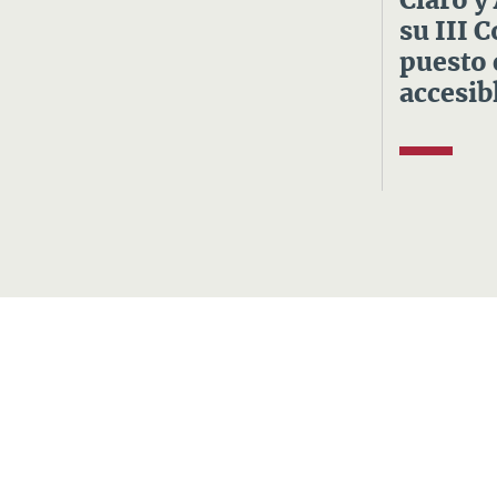
Claro y
su III 
puesto 
accesibl