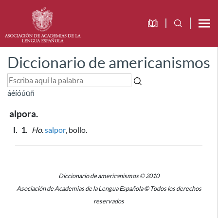
Diccionario de americanismos
á
é
í
ó
ú
ü
ñ
alpora.
I.
1.
Ho.
salpor
, bollo.
Diccionario de americanismos © 2010
Asociación de Academias de la Lengua Española © Todos los derechos
reservados