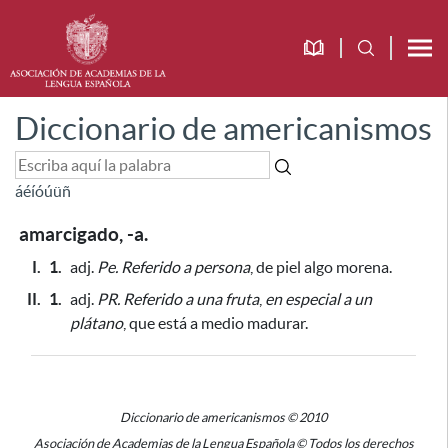
Diccionario de americanismos
á
é
í
ó
ú
ü
ñ
amarcigado, -a.
I.
1.
adj.
Pe.
Referido a persona
, de piel algo morena.
II.
1.
adj.
PR.
Referido a una fruta
,
en especial a un
plátano
, que está a medio madurar.
Diccionario de americanismos © 2010
Asociación de Academias de la Lengua Española © Todos los derechos