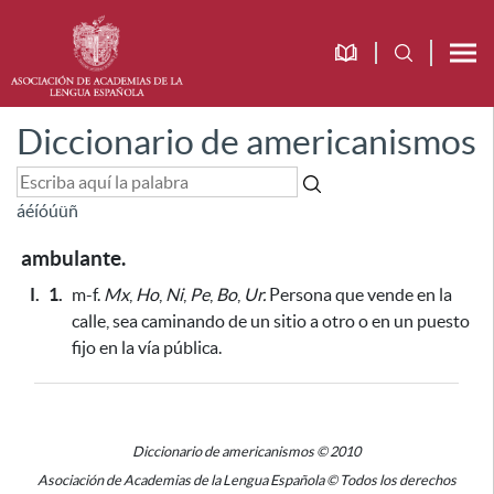
Diccionario de americanismos
á
é
í
ó
ú
ü
ñ
ambulante.
I.
1.
m-f.
Mx
,
Ho
,
Ni
,
Pe
,
Bo
,
Ur.
Persona que vende en la
calle,
sea caminando de un sitio a otro o en un puesto
fijo en la vía pública
.
Diccionario de americanismos © 2010
Asociación de Academias de la Lengua Española © Todos los derechos