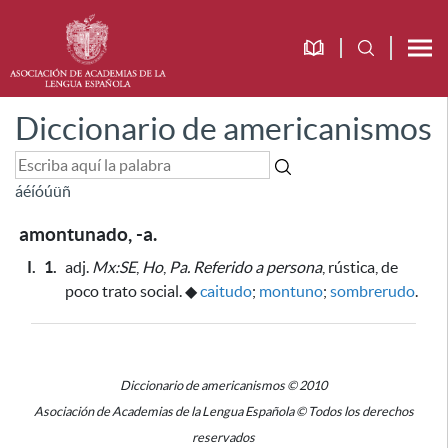
Diccionario de americanismos
á
é
í
ó
ú
ü
ñ
amontunado, -a.
I.
1.
adj.
Mx:SE
,
Ho
,
Pa.
Referido a persona
, rústica, de
poco trato social.
◆
caitudo
;
montuno
;
sombrerudo
.
Diccionario de americanismos © 2010
Asociación de Academias de la Lengua Española © Todos los derechos
reservados