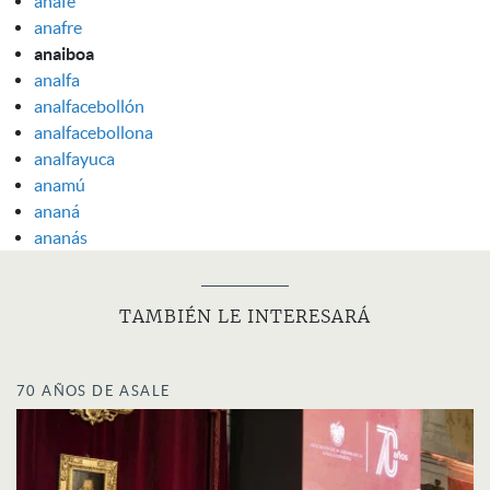
anafe
anafre
anaiboa
analfa
analfacebollón
analfacebollona
analfayuca
anamú
ananá
ananás
TAMBIÉN LE INTERESARÁ
70 AÑOS DE ASALE