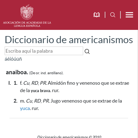
Diccionario de americanismos
á
é
í
ó
ú
ü
ñ
anaiboa.
(De or. ind. antillano).
I.
1.
f.
Cu
,
RD
,
PR.
Almidón fino y venenoso
que se extrae
de la
. rur.
yuca brava
2.
m.
Cu
,
RD
,
PR.
Jugo venenoso que se extrae de la
yuca
. rur.
Diccionario de americanismos © 2010