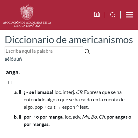
Diccionario de americanismos
á
é
í
ó
ú
ü
ñ
anga.
□
a. ǁ
¡
~
se llamaba!
loc. interj.
CR.
Expresa que se ha
entendido algo o que se ha caído en la cuenta de
algo. pop + cult → espon ^ fest.
b. ǁ
por
~
o por manga.
loc. adv.
Mx
,
Bo
,
Ch.
por angas o
por mangas
.