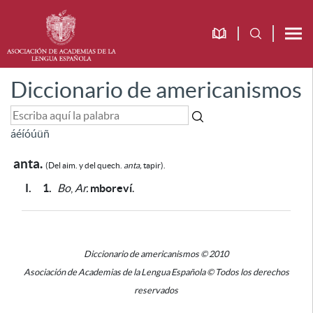
Diccionario de americanismos
á
é
í
ó
ú
ü
ñ
anta.
(Del aim. y del quech.
anta,
tapir).
I.
1.
Bo
,
Ar.
mboreví
.
Diccionario de americanismos © 2010
Asociación de Academias de la Lengua Española © Todos los derechos
reservados