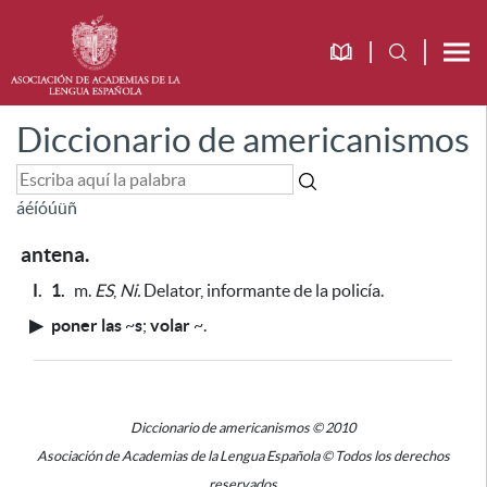
Diccionario de americanismos
á
é
í
ó
ú
ü
ñ
antena.
I.
1.
m.
ES
,
Ni.
Delator, informante de la policía.
▶
poner las
~
s
;
volar
~
.
Diccionario de americanismos © 2010
Asociación de Academias de la Lengua Española © Todos los derechos
reservados