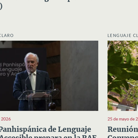
)
CLARO
LENGUAJE C
e 2026
25 de mayo de 
Panhispánica de Lenguaje
Reunión 