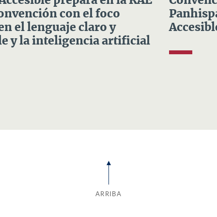
 Accesible prepara en la RAE
Convenci
Convención con el foco
Panhispá
en el lenguaje claro y
Accesibl
e y la inteligencia artificial
ARRIBA