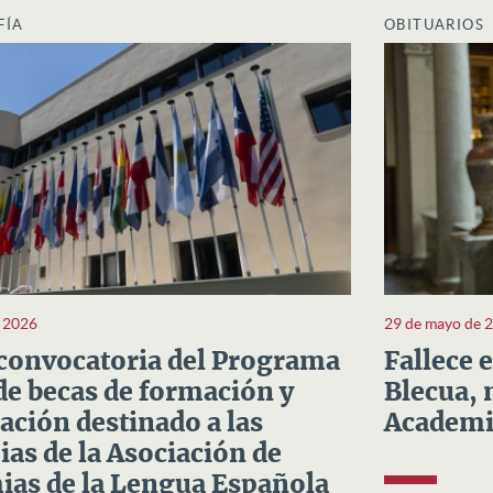
FÍA
OBITUARIOS
e 2026
29 de mayo de 
convocatoria del Programa
Fallece 
e becas de formación y
Blecua, 
ación destinado a las
Academi
as de la Asociación de
as de la Lengua Española