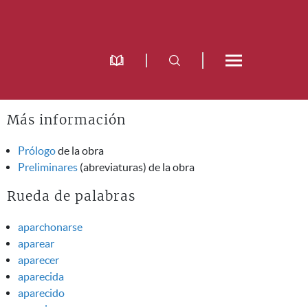
Más información
Prólogo
de la obra
Preliminares
(abreviaturas) de la obra
Rueda de palabras
aparchonarse
aparear
aparecer
aparecida
aparecido