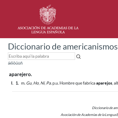
Diccionario de americanismos
á
é
í
ó
ú
ü
ñ
aparejero.
I.
1.
m.
Gu
,
Ho
,
Ni
,
Pa.
p.u. Hombre que fabrica
aparejos
, a
Diccionario de a
Asociación de Academias de la Lengua 