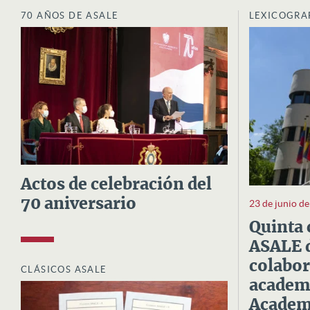
70 AÑOS DE ASALE
LEXICOGRA
Actos de celebración del
70 aniversario
23 de junio d
Quinta 
ASALE d
colabor
CLÁSICOS ASALE
academi
Academi