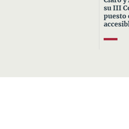
Claro y
su III 
puesto 
accesibl