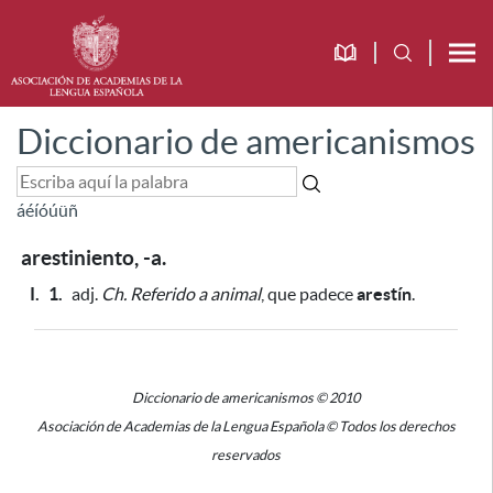
Diccionario de americanismos
á
é
í
ó
ú
ü
ñ
arestiniento, -a.
I.
1.
adj.
Ch.
Referido a animal
, que padece
arestín
.
Diccionario de americanismos © 2010
Asociación de Academias de la Lengua Española © Todos los derechos
reservados