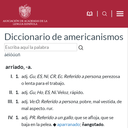
Diccionario de americanismos
á
é
í
ó
ú
ü
ñ
arriado, -a.
I.
1.
adj.
Gu
,
ES
,
Ni
,
CR
,
Ec.
Referido a persona
, perezosa
o lenta
para el trabajo
.
II.
1.
adj.
Gu
,
Ho
,
ES
,
Ni.
Veloz, rápido.
III.
1.
adj.
Ve:O.
Referido a persona
, pobre, mal vestida, de
mal aspecto. rur.
IV.
1.
adj.
PR.
Referido a un gallo
, que se afloja, que se
baja en la pelea.
◆
aparranado
;
ñangotado
.