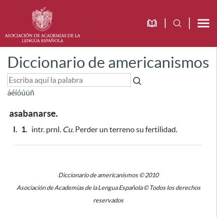
Diccionario de americanismos
á
é
í
ó
ú
ü
ñ
asabanarse.
I.
1.
intr. prnl.
Cu.
Perder un terreno su fertilidad.
Diccionario de americanismos © 2010
Asociación de Academias de la Lengua Española © Todos los derechos
reservados