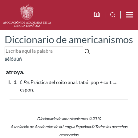
Diccionario de americanismos
á
é
í
ó
ú
ü
ñ
atroya.
I.
1.
f.
Pe.
Práctica del coito anal. tabú; pop + cult →
espon.
Diccionario de americanismos © 2010
Asociación de Academias de la Lengua Española © Todos los derechos
reservados