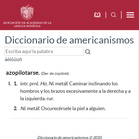
Diccionario de americanismos
á
é
í
ó
ú
ü
ñ
azopilotarse.
(Der. de
zopilote
).
I.
1.
intr. prnl.
Ho
,
Ni.
metáf. Caminar inclinando los
hombros y los brazos excesivamente a la derecha y a
la izquierda. rur.
2.
Ni.
metáf. Oscurecérsele la piel a alguien.
Diccionario de americanismos © 2010