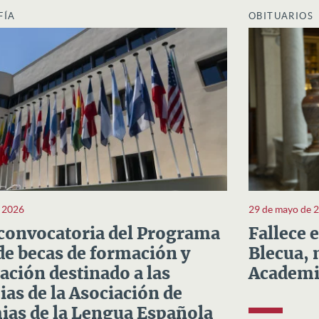
FÍA
OBITUARIOS
e 2026
29 de mayo de 
convocatoria del Programa
Fallece 
e becas de formación y
Blecua, 
ación destinado a las
Academi
as de la Asociación de
as de la Lengua Española