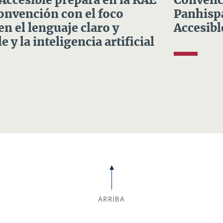
 Accesible prepara en la RAE
Convenci
Convención con el foco
Panhispá
en el lenguaje claro y
Accesibl
e y la inteligencia artificial
ARRIBA