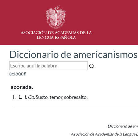
Diccionario de americanismos
á
é
í
ó
ú
ü
ñ
azorada.
I.
1.
f.
Co.
Susto, temor, sobresalto.
Diccionario de a
Asociación de Academias de la Lengua 