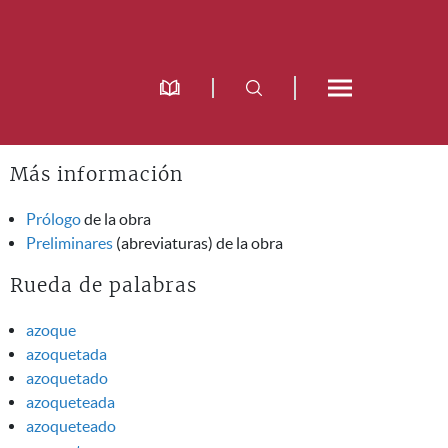
Más información
Prólogo
de la obra
Preliminares
(abreviaturas) de la obra
Rueda de palabras
azoque
azoquetada
azoquetado
azoqueteada
azoqueteado