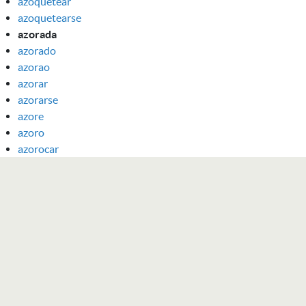
azoquetear
azoquetearse
azorada
azorado
azorao
azorar
azorarse
azore
azoro
azorocar