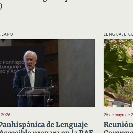
)
CLARO
LENGUAJE C
e 2026
25 de mayo de 
Panhispánica de Lenguaje
Reunión 