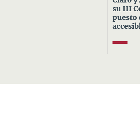
Claro y
su III 
puesto 
accesibl