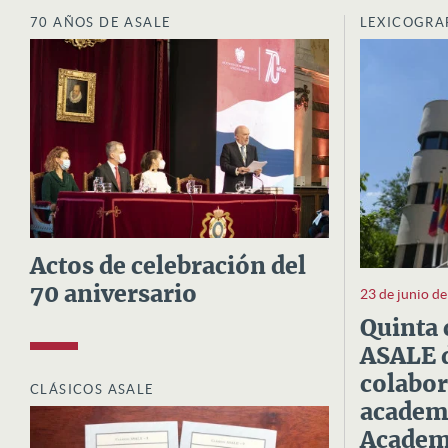
70 AÑOS DE ASALE
LEXICOGRA
Actos de celebración del
70 aniversario
23 de junio d
Quinta 
ASALE d
colabor
CLÁSICOS ASALE
academi
Academi