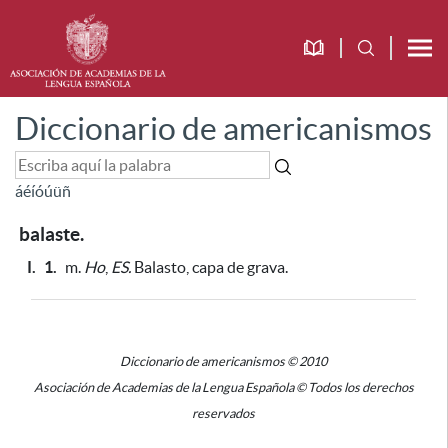
Diccionario de americanismos
á
é
í
ó
ú
ü
ñ
balaste.
I.
1.
m.
Ho
,
ES.
Balasto, capa de grava.
Diccionario de americanismos © 2010
Asociación de Academias de la Lengua Española © Todos los derechos
reservados