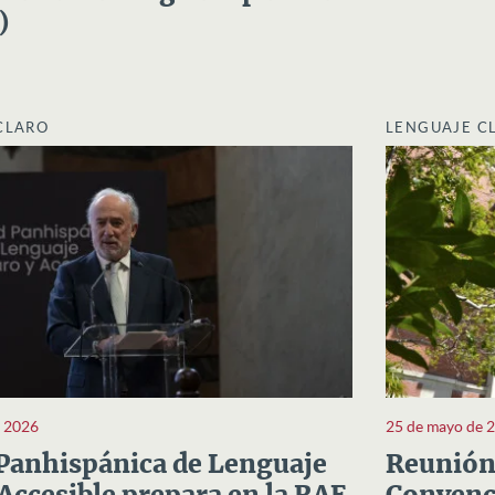
)
CLARO
LENGUAJE C
e 2026
25 de mayo de 
Panhispánica de Lenguaje
Reunión 