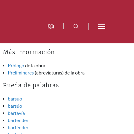
Más información
Prólogo
de la obra
Preliminares
(abreviaturas) de la obra
Rueda de palabras
barsuo
barsúo
bartavía
bartender
barténder