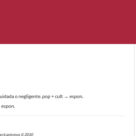
idada o negligente. pop + cult → espon.
→ espon.
mericanismos © 2010