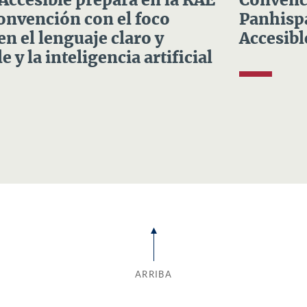
 Accesible prepara en la RAE
Convenci
Convención con el foco
Panhispá
en el lenguaje claro y
Accesibl
e y la inteligencia artificial
ARRIBA