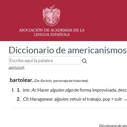
Diccionario de americanismos
á
é
í
ó
ú
ü
ñ
bartolear.
(De
Bartolo,
personaje de historieta).
I.
1.
intr.
Ar.
Hacer
alguien
algo
de forma improvisada, descu
2.
Ch.
Haraganear
alguien
, rehuir el trabajo. pop + cult 
Diccionario de a