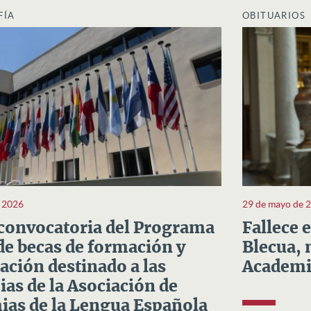
FÍA
OBITUARIOS
e 2026
29 de mayo de 
convocatoria del Programa
Fallece 
e becas de formación y
Blecua, 
ación destinado a las
Academi
as de la Asociación de
as de la Lengua Española