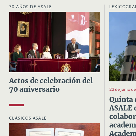
70 AÑOS DE ASALE
LEXICOGRA
Actos de celebración del
70 aniversario
23 de junio d
Quinta 
ASALE d
colabor
CLÁSICOS ASALE
academi
Academi