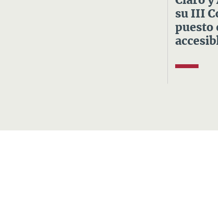
Claro y
su III 
puesto 
accesibl