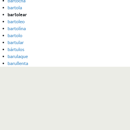
bartocha
bartola
bartolear
bartoleo
bartolina
bartolo
bartular
bártulos
barulaque
barullenta