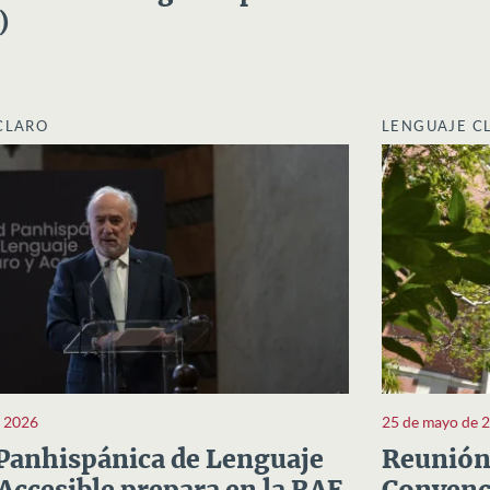
)
CLARO
LENGUAJE C
e 2026
25 de mayo de 
Panhispánica de Lenguaje
Reunión 