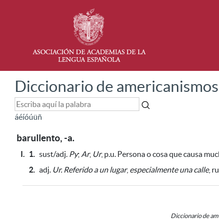
Diccionario de americanismos
á
é
í
ó
ú
ü
ñ
barullento, -a.
I.
1.
sust/adj.
Py
;
Ar
,
Ur
, p.u. Persona o cosa que causa mu
2.
adj.
Ur.
Referido a un lugar
,
especialmente una calle
, r
Diccionario de a