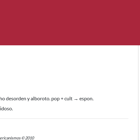
cho desorden y alboroto. pop + cult → espon.
uidoso.
mericanismos © 2010