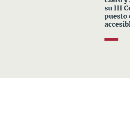
Claro y
su III 
puesto 
accesibl