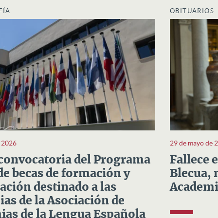
FÍA
OBITUARIOS
e 2026
29 de mayo de 
convocatoria del Programa
Fallece 
e becas de formación y
Blecua, 
ación destinado a las
Academi
as de la Asociación de
as de la Lengua Española