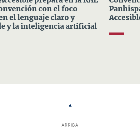
 Accesible prepara en la RAE
Convenci
Convención con el foco
Panhispá
en el lenguaje claro y
Accesibl
e y la inteligencia artificial
ARRIBA