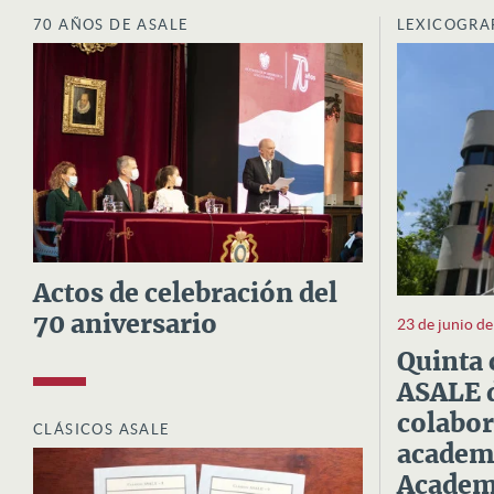
70 AÑOS DE ASALE
LEXICOGRA
Actos de celebración del
70 aniversario
23 de junio d
Quinta 
ASALE d
colabor
CLÁSICOS ASALE
academi
Academi