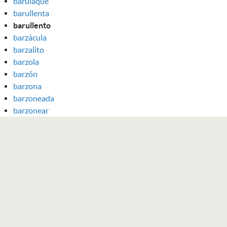
barulaque
barullenta
barullento
barzácula
barzalito
barzola
barzón
barzona
barzoneada
barzonear