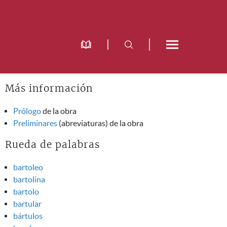
Más información
Prólogo
de la obra
Preliminares
(abreviaturas) de la obra
Rueda de palabras
bartoleo
bartolina
bartolo
bartular
bártulos