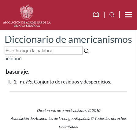
Diccionario de americanismos
á
é
í
ó
ú
ü
ñ
basuraje.
I.
1.
m.
Ho.
Conjunto de residuos y desperdicios.
Diccionario de americanismos © 2010
Asociación de Academias de la Lengua Española © Todos los derechos
reservados