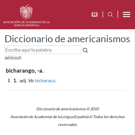
Diccionario de americanismos
á
é
í
ó
ú
ü
ñ
bicharango, -a.
I.
1.
adj.
Ve.
bicharaco
.
Diccionario de americanismos © 2010
Asociación de Academias de la Lengua Española © Todos los derechos
reservados