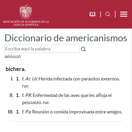
Diccionario de americanismos
á
é
í
ó
ú
ü
ñ
bichera.
I.
1.
f.
Ar
,
Ur.
Herida infectada con parásitos externos.
rur.
II.
1.
f.
PR.
Enfermedad de las aves
que les afloja el
pescuezo
. rur.
III.
1.
f.
Pa.
Reunión o comida improvisada entre amigos.