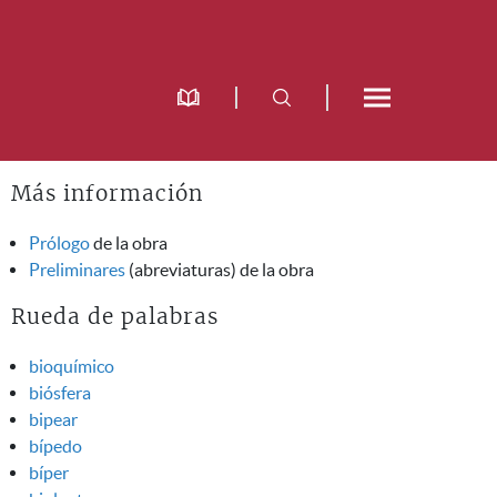
Más información
Prólogo
de la obra
Preliminares
(abreviaturas) de la obra
Rueda de palabras
bioquímico
biósfera
bipear
bípedo
bíper