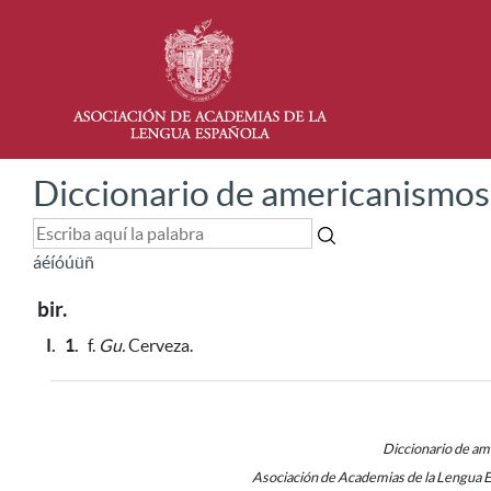
Diccionario de americanismos
á
é
í
ó
ú
ü
ñ
bir.
I.
1.
f.
Gu.
Cerveza.
Diccionario de a
Asociación de Academias de la Lengua 