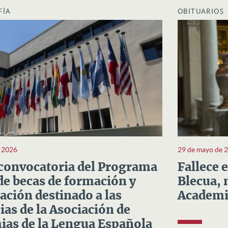
FÍA
OBITUARIOS
e 2026
29 de mayo de 
convocatoria del Programa
Fallece 
e becas de formación y
Blecua, 
ación destinado a las
Academi
as de la Asociación de
as de la Lengua Española