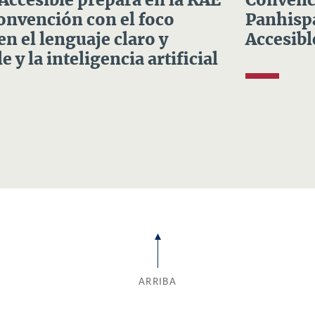
 Accesible prepara en la RAE
Convenci
Convención con el foco
Panhispá
en el lenguaje claro y
Accesibl
e y la inteligencia artificial
ARRIBA