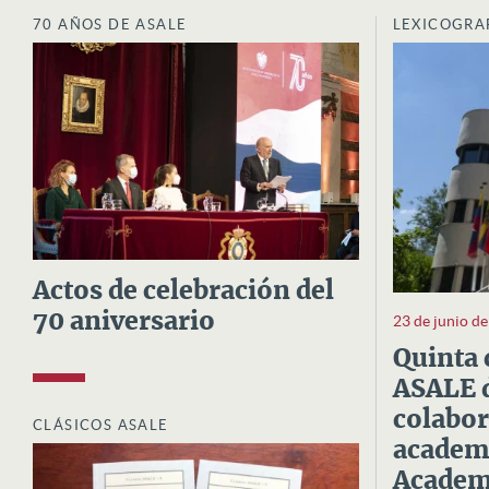
70 AÑOS DE ASALE
LEXICOGRA
Actos de celebración del
70 aniversario
23 de junio d
Quinta 
ASALE d
colabor
CLÁSICOS ASALE
academi
Academi