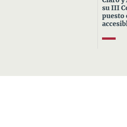
Claro y
su III 
puesto 
accesibl