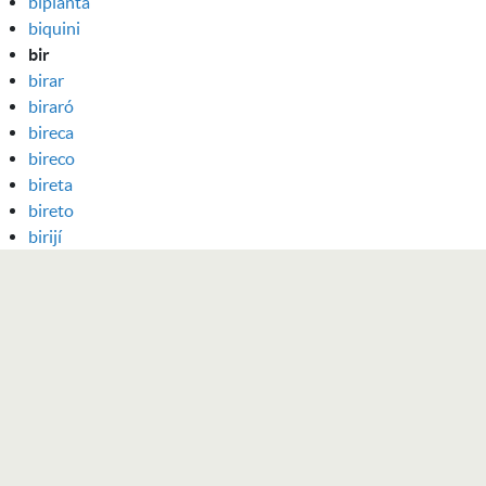
biplanta
biquini
bir
birar
biraró
bireca
bireco
bireta
bireto
birijí