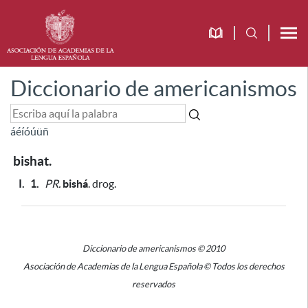
Diccionario de americanismos
á
é
í
ó
ú
ü
ñ
bishat.
I.
1.
PR.
bishá
. drog.
Diccionario de americanismos © 2010
Asociación de Academias de la Lengua Española © Todos los derechos
reservados