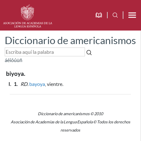
Diccionario de americanismos
á
é
í
ó
ú
ü
ñ
biyoya.
I.
1.
RD.
bayoya
, vientre.
Diccionario de americanismos © 2010
Asociación de Academias de la Lengua Española © Todos los derechos
reservados