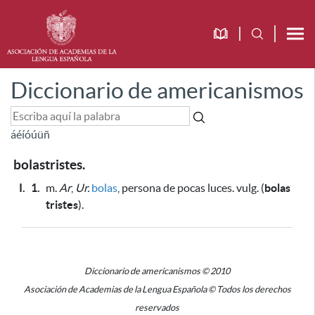
Diccionario de americanismos
á
é
í
ó
ú
ü
ñ
bolastristes.
I.
1.
m.
Ar
,
Ur.
bolas
, persona de pocas luces. vulg. (
bolas
tristes
).
Diccionario de americanismos © 2010
Asociación de Academias de la Lengua Española © Todos los derechos
reservados