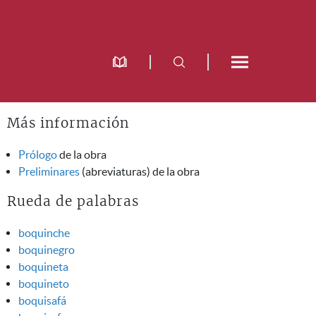
Más información
Prólogo
de la obra
Preliminares
(abreviaturas) de la obra
Rueda de palabras
boquinche
boquinegro
boquineta
boquineto
boquisafá