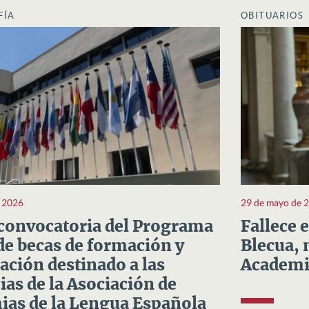
FÍA
OBITUARIOS
e 2026
29 de mayo de 
convocatoria del Programa
Fallece 
e becas de formación y
Blecua, 
ación destinado a las
Academi
as de la Asociación de
as de la Lengua Española