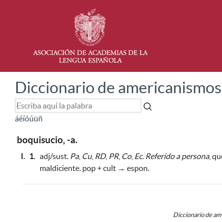
Diccionario de americanismos
á
é
í
ó
ú
ü
ñ
boquisucio, -a.
I.
1.
adj/sust.
Pa
,
Cu
,
RD
,
PR
,
Co
,
Ec.
Referido a persona
, q
maldiciente. pop + cult → espon.
Diccionario de a