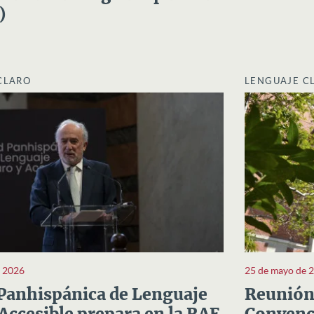
)
CLARO
LENGUAJE C
e 2026
25 de mayo de 
Panhispánica de Lenguaje
Reunión 