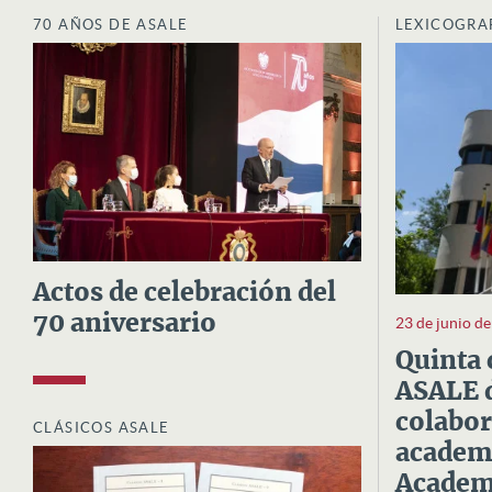
70 AÑOS DE ASALE
LEXICOGRA
Actos de celebración del
70 aniversario
23 de junio d
Quinta 
ASALE d
colabor
CLÁSICOS ASALE
academi
Academi