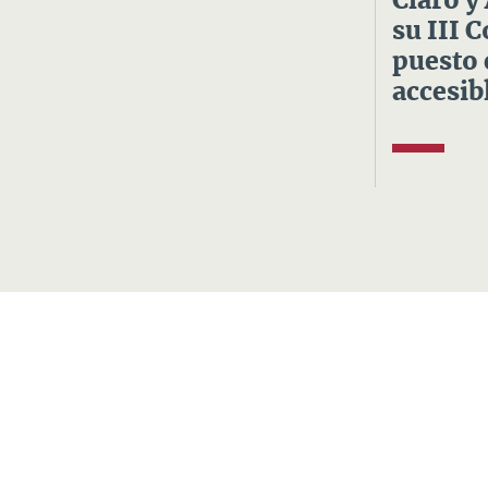
Claro y
su III 
puesto 
accesibl