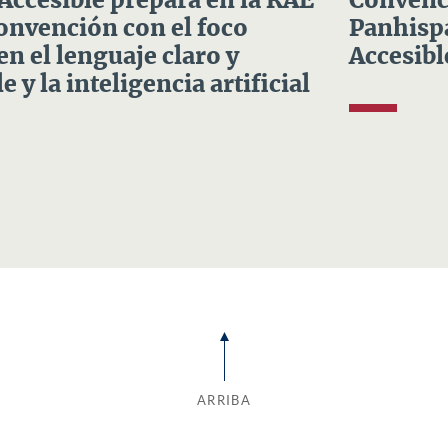
 Accesible prepara en la RAE
Convenci
Convención con el foco
Panhispá
en el lenguaje claro y
Accesibl
e y la inteligencia artificial
ARRIBA